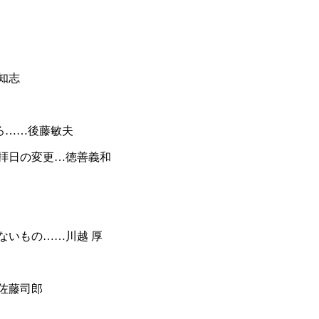
知志
ろ……後藤敏夫
拝日の変更…徳善義和
ないもの……川越 厚
佐藤司郎