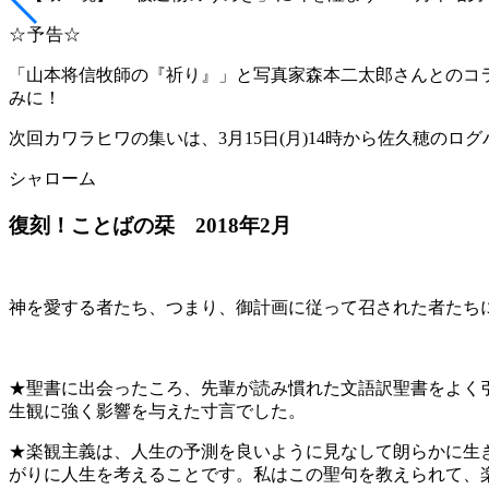
☆予告☆
「山本将信牧師の『祈り』」と写真家森本二太郎さんとのコ
みに！
次回カワラヒワの集いは、
3
月
15
日
(
月
)14
時から佐久穂のログ
シャローム
復刻！ことばの栞
2018
年
2
月
神を愛する者たち、つまり、御計画に従って召された者たち
★聖書に出会ったころ、先輩が読み慣れた文語訳聖書をよく
生観に強く影響を与えた寸言でした。
★楽観主義は、人生の予測を良いように見なして朗らかに生
がりに人生を考えることです。私はこの聖句を教えられて、