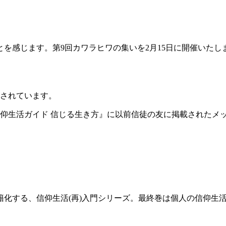
とを感じます。第
9
回カワラヒワの集いを
2
月
15
日に開催いたし
されています。
仰生活ガイド 信じる生き方』に以前信徒の友に掲載されたメ
籍化する、信仰生活
(
再
)
入門シリーズ。最終巻は個人の信仰生