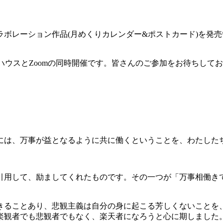
ラボレーション作品
(
月めくりカレンダー
&
ポストカード
)
を発売
ハウスと
Zoom
の同時開催です。皆さんのご参加をお待ちしてお
には、万事が益となるように共に働くということを、わたした
引用して、励ましてくれたものです。その一つが「万事相働き
きることあり、悲観主義は自分の身に起こる芳しくないことを
楽観者でも悲観者でもなく、楽天者になろうと心に期しました