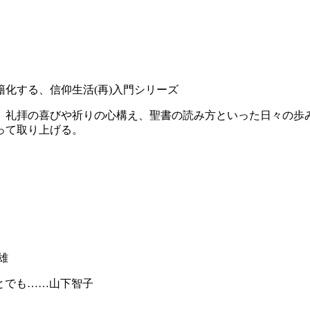
籍化する、信仰生活
(
再
)
入門シリーズ
。礼拝の喜びや祈りの心構え、聖書の読み方といった日々の歩
って取り上げる。
雄
とでも……山下智子