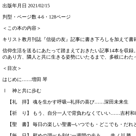
出版年月日
2021/02/15
判型・ページ数
4-6
・
128
ページ
＜この本の内容＞
キリスト教月刊誌『信徒の友』記事に書き下ろしを加えて書
信仰生活を送るにあたって踏まえておきたい記事
14
本を収録
のあり方、隣人と共に生きる姿勢にいたるまで、多岐にわた
＜目次＞
はじめに……増田 琴
Ⅰ 神と共に歩む
【礼 拝】 魂を生かす呼吸─礼拝の喜び……深田未来生
【祈 り】 もう、自分一人で背負わなくていい……吉村和
【聖 書】 毎日の楽しい聖書─いつでも・どこでも・だれ
【毎 日】 慰めの調べを刻む一週間の歩み……井ノ川 勝