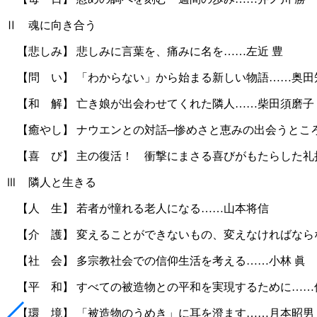
Ⅱ 魂に向き合う
【悲しみ】 悲しみに言葉を、痛みに名を……左近 豊
【問 い】 「わからない」から始まる新しい物語……奥田
【和 解】 亡き娘が出会わせてくれた隣人……柴田須磨子
【癒やし】 ナウエンとの対話─惨めさと恵みの出会うとこ
【喜 び】 主の復活！ 衝撃にまさる喜びがもたらした礼
Ⅲ 隣人と生きる
【人 生】 若者が憧れる老人になる……山本将信
【介 護】 変えることができないもの、変えなければなら
【社 会】 多宗教社会での信仰生活を考える……小林 眞
【平 和】 すべての被造物との平和を実現するために……
【環 境】 「被造物のうめき」に耳を澄ます……月本昭男