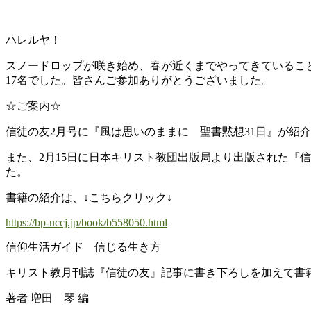
ハレルヤ！
スノードロップが咲き始め、春が近くまでやってきているこ
17
名でした。皆さんご参加ありがとうございました。
☆ご案内☆
信徒の友
2
月号に『風は思いのままに 聖書黙想
31
日』が紹介
また、
2
月
15
日に日本キリスト教団出版局より出版された『信
た。
書籍の紹介は、↓こちらクリック↓
https://bp-uccj.jp/book/b558050.html
信仰生活ガイド 信じる生き方
キリスト教月刊誌『信徒の友』記事に書き下ろしを加えて書
著者 増田 琴 編