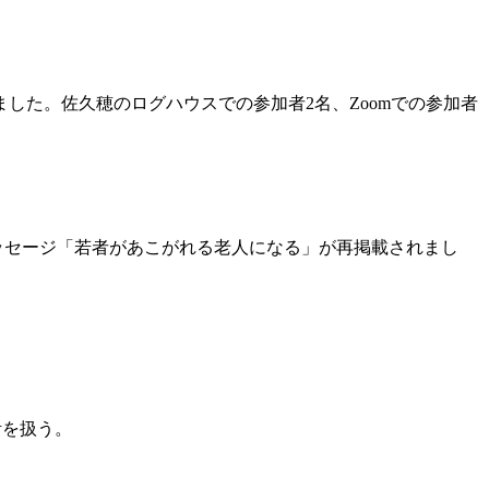
ました。佐久穂のログハウスでの参加者
2
名、
Zoom
での参加者
ッセージ「若者があこがれる老人になる」が再掲載されまし
活を扱う。