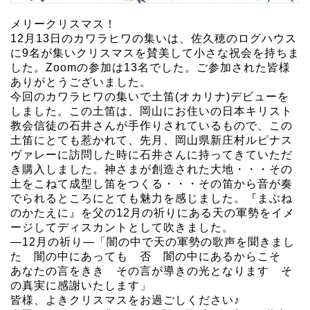
メリークリスマス！
12月13日のカワラヒワの集いは、佐久穂のログハウス
に9名が集いクリスマスを賛美して小さな祝会を持ちま
した。Zoomの参加は13名でした。ご参加された皆様
ありがとうございました。
今回のカワラヒワの集いで土笛(オカリナ)デビューを
しました。この土笛は、岡山にお住いの日本キリスト
教会信徒の石井さんが手作りされているもので、この
土笛にとても惹かれて、先月、岡山県新庄村ルピナス
ヴァレーに訪問した時に石井さんに持ってきていただ
き購入しました。神さまが創造された大地・・・その
土をこねて成型し笛をつくる・・・その笛から音が奏
でられるところにとても魅力を感じました。『まぶね
のかたえに』を父の12月の祈りにある天の軍勢をイメ
ージしてディスカントとして吹きました。
―12月の祈り―「闇の中で天の軍勢の歌声を聞きまし
た 闇の中にあっても 否 闇の中にあるからこそ
あなたの言をきき その言が導きの光となります そ
の真実に感謝いたします」
皆様、よきクリスマスをお過ごしください♪